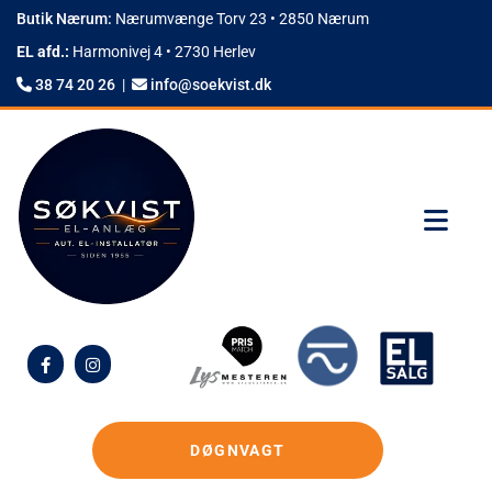
Butik Nærum:
Nærumvænge Torv 23 • 2850 Nærum
EL afd.:
Harmonivej 4 • 2730 Herlev
38 74 20 26
|
info@soekvist.dk


DØGNVAGT