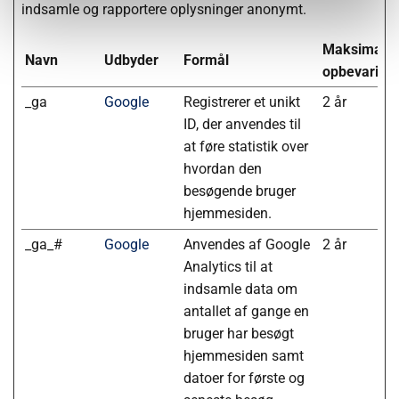
indsamle og rapportere oplysninger anonymt.
Maksimal
Navn
Udbyder
Formål
opbevarings
_ga
Google
Registrerer et unikt
2 år
ID, der anvendes til
at føre statistik over
hvordan den
besøgende bruger
hjemmesiden.
_ga_#
Google
Anvendes af Google
2 år
Analytics til at
indsamle data om
antallet af gange en
bruger har besøgt
hjemmesiden samt
datoer for første og